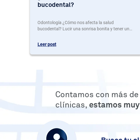
bucodental?
Odontología ¿Cómo nos afecta la salud
bucodental? Lucir una sonrisa bonita y tener una
boca sana es el objetivo de muchas personas.
Unos dientes alineados ayudan a prevenir futuros
Leer post
problemas y a mejorar algunos defectos como la
mordida cruzada pero no son pocos a quienes les
preocupa el tema estético durante el tiempo que
dura un tratamiento de ortodoncia. Ya…
Contamos con más de
clínicas,
estamos muy 