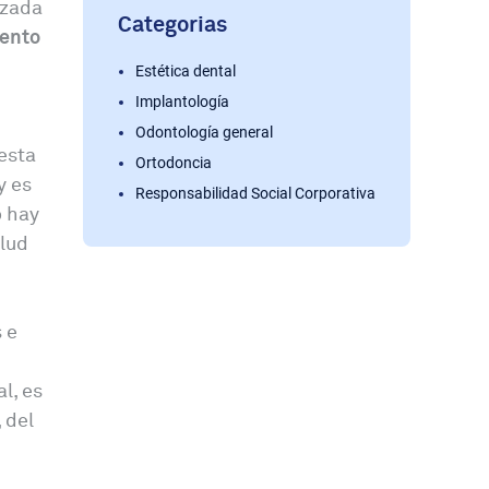
uzada
Categorias
iento
Estética dental
Implantología
Odontología general
esta
Ortodoncia
y es
Responsabilidad Social Corporativa
o hay
alud
 e
l, es
 del