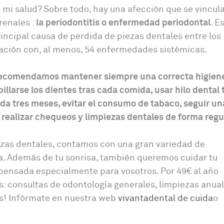
mi salud? Sobre todo, hay una afección que se vincul
renales :
la periodontitis o enfermedad periodontal
. E
incipal causa de perdida de piezas dentales entre los
elación con, al menos, 54 enfermedades sistémicas.
ecomendamos mantener siempre una correcta higien
illarse los dientes tras cada comida, usar hilo dental
cada tres meses, evitar el consumo de tabaco, seguir un
 realizar chequeos y limpiezas dentales de forma regul
ezas dentales, contamos con una gran variedad de
ca. Además de tu sonrisa, también queremos cuidar tu
 pensada especialmente para vosotros. Por 49€ al año
s: consultas de odontología generales, limpiezas anual
jas! Infórmate en nuestra web
vivantadental de cuida
o