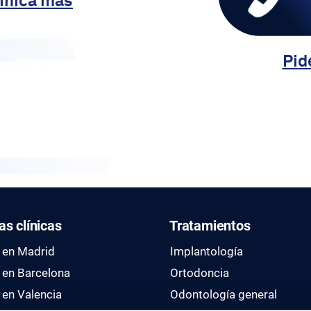
línica más
Pid
as clínicas
Tratamientos
s en Madrid
Implantología
s en Barcelona
Ortodoncia
 en Valencia
Odontología general