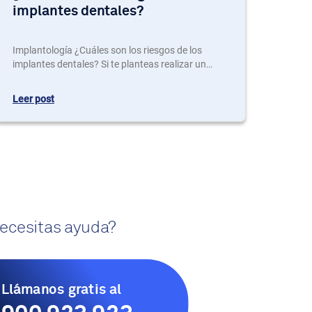
implantes dentales?
Implantología ¿Cuáles son los riesgos de los
implantes dentales? Si te planteas realizar un
implante de hueso dental, sus riesgos pueden
echarte atrás. Sin embargo, los implantes
Leer post
dentales tienen más beneficios que perjuicios y,
aunque es necesario conocer los riesgos para
actuar en consecuencia, si necesitas realizarte un
implante, tu salud dental te lo agradecerá. Otras
personas se plantean si…
ecesitas ayuda?
Llámanos gratis al