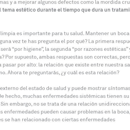
emas y a mejorar algunos defectos como la mordida cr
l
tema estético durante el tiempo que dura un tratam
limpia es importante para tu salud. Mantener un boca
lguna vez te has pregunta el por qué? La primera respu
erá “por higiene”, la segunda “por razones estéticas” 
isa? Por supuesto, ambas respuestas son correctas, per
sar por alto: la relación que existe entre nuestra s
mo. Ahora te preguntarás, ¿y cuál es esta relación?
or externo del estado de salud y puede mostrar síntomas
. De hecho, muchas enfermedades sistémicas tienen su
Sin embargo, no se trata de una relación unidirecciona
nas enfermedades pueden causar problemas en la boca,
 se han relacionado con ciertas enfermedades