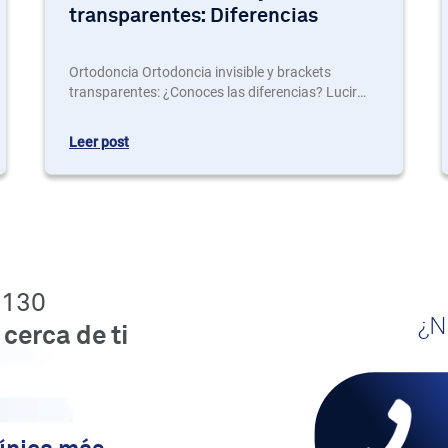
transparentes: Diferencias
Ortodoncia Ortodoncia invisible y brackets
transparentes: ¿Conoces las diferencias? Lucir
una sonrisa bonita y tener una boca sana es el
objetivo de muchas personas. Unos dientes
Leer post
alineados ayudan a prevenir futuros problemas y
a mejorar algunos defectos como la mordida
cruzada pero no son pocos a quienes les
preocupa el tema estético durante el tiempo que
dura un tratamiento de…
 130
¿N
cerca de ti