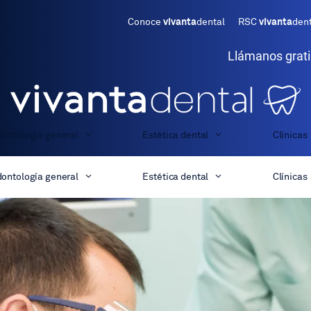
Conoce
vivanta
dental
RSC
vivanta
den
Llámanos grat
ontología general
Estética dental
Clínicas
ontología general
Estética dental
Clínicas