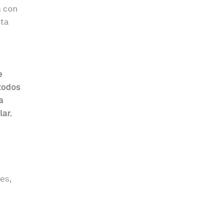
a con
sta
e
 todos
a
ar.
es,