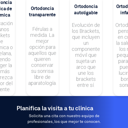
doncia
Ortodoncia
Ortod
Ortodoncia
ica de
autoligable
infa
transparente
ámica
cación
Evolución de
Ortod
Férulas a
unos
los Brackets,
pen
medida. La
ckets
que incluyen
en c
mejor
de
un
la sa
opción para
mica o
componente
los
aquellos que
elana,
móvil que
pequ
quieren
iendo
sujeta un
para
conservar
ger la
arco que
pue
su sonrisa
 más
une los
luci
libre de
arezca
brackets
bon
aparatología.
lor del
entre sí.
sonr
ente.
Planifica la visita a tu clínica
Solicita una cita con nuestro equipo de
profesionales, los que mejor te conocen.