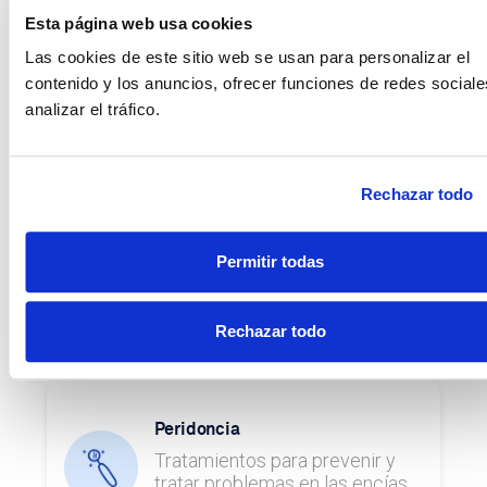
Esta página web usa cookies
Endodoncia
Las cookies de este sitio web se usan para personalizar el
Tratamientos para eliminar la
contenido y los anuncios, ofrecer funciones de redes sociale
parte profunda del diente
analizar el tráfico.
cuando se encuentra lesionado.
Rechazar todo
Caries
Evita problemas en tus dientes
Permitir todas
realizando visitas de
prevención para detectar
posibles caries.
Rechazar todo
Peridoncia
Tratamientos para prevenir y
tratar problemas en las encías.