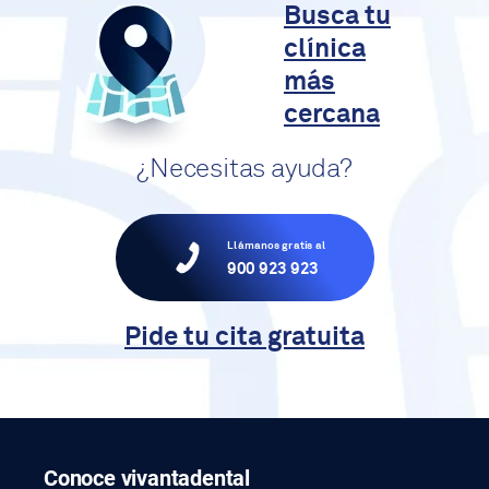
Busca tu
clínica
más
cercana
¿Necesitas ayuda?
Llámanos gratis al
900 923 923
Pide tu cita gratuita
Conoce vivantadental