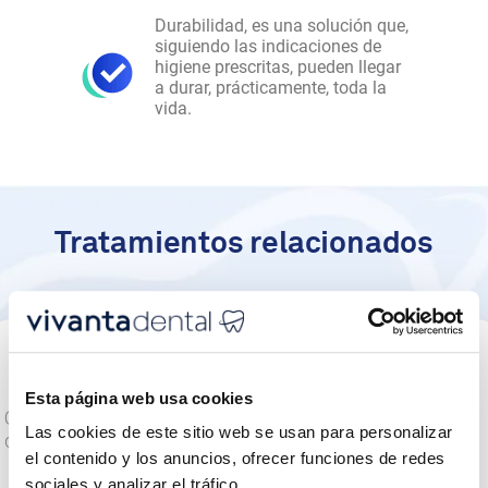
Durabilidad, es una solución que,
siguiendo las indicaciones de
higiene prescritas, pueden llegar
a durar, prácticamente, toda la
vida.
Tratamientos relacionados
Implantes
de carga
Puentes
inmediata
Esta página web usa cookies
Rehabilitación
sobre
Colocación
sobre implantes
implantes
Las cookies de este sitio web se usan para personalizar
del número
el contenido y los anuncios, ofrecer funciones de redes
de
Prótesis
implantes
sociales y analizar el tráfico.