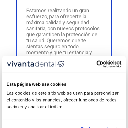
Estamos realizando un gran
esfuerzo, para ofrecerte la
máxima calidad y seguridad
sanitaria, con nuevos protocolos
que garanticen la protección de
tu salud. Queremos que te
sientas seguro en todo
momento y que tu estancia y
tratamiento se realice con las
mayores garantías sanitarias
tanto en nuestras clínicas,
materiales e instrumental.
Nuestro personal está dotado de
Esta página web usa cookies
todas las medidas de protección
Las cookies de este sitio web se usan para personalizar
necesarias y estará encantado
de atender cualquier duda que
el contenido y los anuncios, ofrecer funciones de redes
tengas al respecto.
sociales y analizar el tráfico.