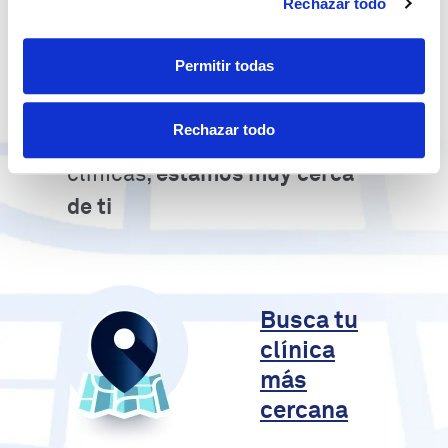
Rechazar todo
Permitir todas
Rechazar todo
Contamos con más de 130
clínicas,
estamos muy cerca
de ti
Busca tu
clínica
más
cercana