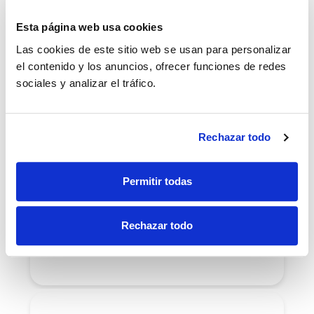
Esta página web usa cookies
Las cookies de este sitio web se usan para personalizar
el contenido y los anuncios, ofrecer funciones de redes
Ortodoncia
sociales y analizar el tráfico.
Corrige la colocación de tus
dientes y mandíbula para lucir
una increíble sonrisa.
Rechazar todo
Permitir todas
Ortodoncia infantil
Corrige los dientes y la
Rechazar todo
mandíbula de los más peques
con nuestros tratamientos.