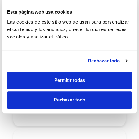
Esta página web usa cookies
Las cookies de este sitio web se usan para personalizar
el contenido y los anuncios, ofrecer funciones de redes
Ortodoncia
sociales y analizar el tráfico.
Corrige la colocación de tus
dientes y mandíbula para lucir
una increíble sonrisa.
Rechazar todo
Permitir todas
Ortodoncia infantil
Corrige los dientes y la
Rechazar todo
mandíbula de los más peques
con nuestros tratamientos.