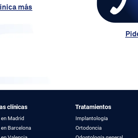
línica más
Pid
as clínicas
Tratamientos
s en Madrid
Implantología
s en Barcelona
Ortodoncia
 en Valencia
Odontología general