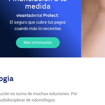
medida
dental
vivanta
Protect:
El seguro que cubre los pagos
cuando más lo necesitas
Más información
ogía
olución es suma de muchas soluciones. Por
ultidisciplinar de odontólogos.