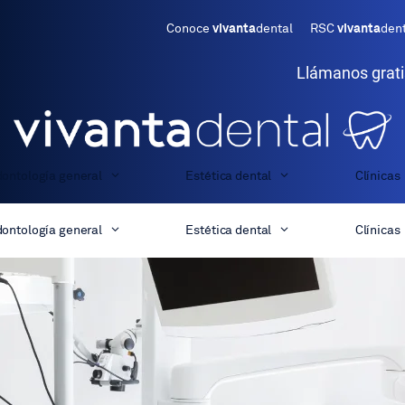
Conoce
vivanta
dental
RSC
vivanta
den
Llámanos grat
ontología general
Estética dental
Clínicas
ontología general
Estética dental
Clínicas